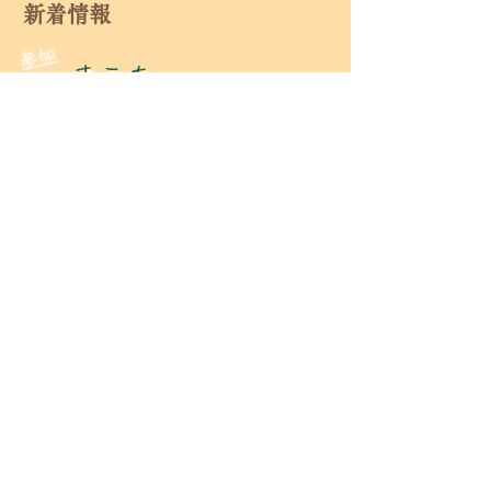
新着情報
参
加
者
まこも
募
の植付
集
体験
体験・イベント
​寺子屋自然塾は「NPO源流みらい」によって運営
管理されています
©2022 寺子屋自然塾 All Rights Reserved
電話：042-887-0055 携帯：090-4523-0055
Email：
genryu.terakoya@gmail.com