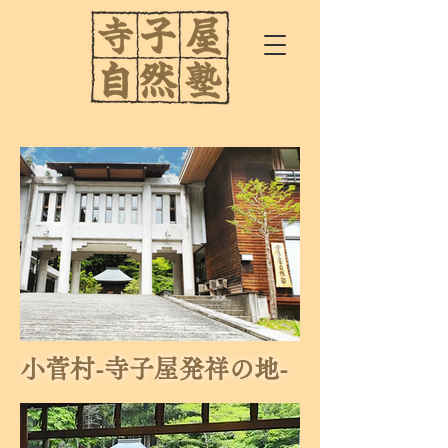
小菅村-寺子屋発祥の地-